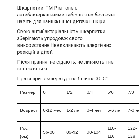
Шкарпетки ТМ Pier lone є
антибактеріальними і абсолютно безпечні
навіть для найніжнішої дитячої шкіри.
Свою антибактеріальність шкарпетки
зберігають упродовж свого
використання.Невикликають алергічних
реакцій в дітей.
Після прання не сідають, не линяють і не
кошлатяться.
Прати при температурі не більше 30 С°.
Размер
0
1/2
3/4
5/6
7/8
Возраст
0-12 мес
1-2 лет
3-4 лет
5-6 лет
7-8 л
Рост
110-
122-
56-80
86-92
98-104
(см)
116
128