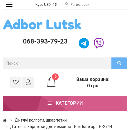
Курс USD:
45
Регистрация
Toggle
navigation
068-393-79-23
0
Ваша корзина:
0 грн.
КАТЕГОРИИ
Дитячі колготи, шкарпетки
Дитячі шкарпетки для немовлят Pier lone арт. P-2944