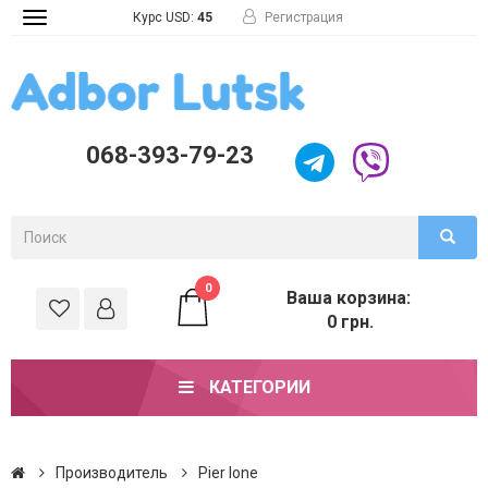
Курс USD:
45
Регистрация
Toggle
navigation
068-393-79-23
0
Ваша корзина:
0 грн.
КАТЕГОРИИ
Производитель
Pier lone