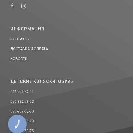
ИНФОРМАЦИЯ
КОНТАКТЫ
ДОСТАВКА И ОПЛАТА
НОВОСТИ
ДЕТСКИЕ КОЛЯСКИ, ОБУВЬ
095-446-47-11
050-882-78-02
096-959-52-50
068-393-79-23
КНОПКА
СВЯЗИ
093-157-53-75