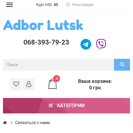
Курс USD:
45
Регистрация
Toggle
navigation
068-393-79-23
0
Ваша корзина:
0 грн.
КАТЕГОРИИ
Связаться с нами