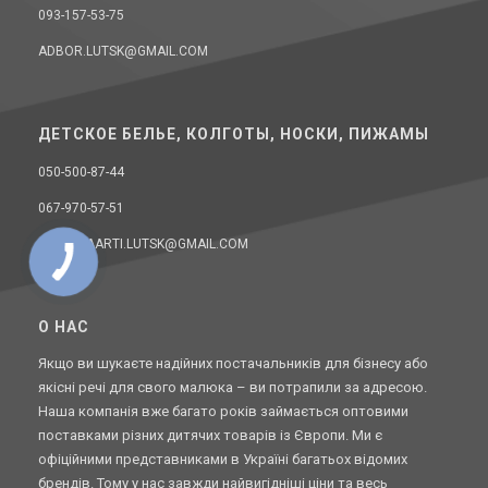
093-157-53-75
ADBOR.LUTSK@GMAIL.COM
ДЕТСКОЕ БЕЛЬЕ, КОЛГОТЫ, НОСКИ, ПИЖАМЫ
050-500-87-44
067-970-57-51
DONELLAARTI.LUTSK@GMAIL.COM
O НАС
Якщо ви шукаєте надійних постачальників для бізнесу або
якісні речі для свого малюка – ви потрапили за адресою.
Наша компанія вже багато років займається оптовими
поставками різних дитячих товарів із Європи. Ми є
офіційними представниками в Україні багатьох відомих
брендів. Тому у нас завжди найвигідніші ціни та весь