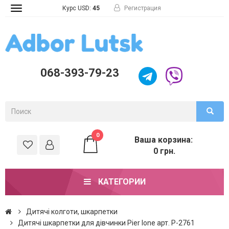
Курс USD:
45
Регистрация
Toggle
navigation
068-393-79-23
0
Ваша корзина:
0 грн.
КАТЕГОРИИ
Дитячі колготи, шкарпетки
Дитячі шкарпетки для дівчинки Pier lone арт. P-2761