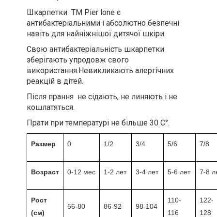
Шкарпетки ТМ Pier lone є
антибактеріальними і абсолютно безпечні
навіть для найніжнішої дитячої шкіри.
Свою антибактеріальність шкарпетки
зберігають упродовж свого
використання.Невикликають алергічних
реакцій в дітей.
Після прання не сідають, не линяють і не
кошлатяться.
Прати при температурі не більше 30 С°.
Размер
0
1/2
3/4
5/6
7/8
Возраст
0-12 мес
1-2 лет
3-4 лет
5-6 лет
7-8 л
Рост
110-
122-
56-80
86-92
98-104
(см)
116
128