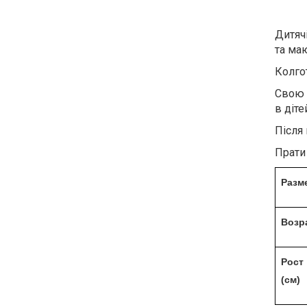
Дитяч
та ма
Колго
Свою 
в діте
Після 
Прати 
Разм
Возр
Рост
(см)