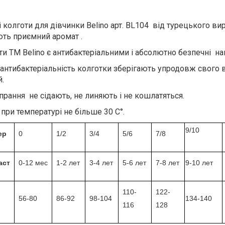
і колготи для дівчинки Belino арт. BL104 від турецького в
ють приємний аромат .
ти ТМ Belino є антибактеріальними і абсолютно безпечні нав
антибактеріальність колготки зберігають упродовж свого 
й.
прання не сідають, не линяють і не кошлатяться.
при температурі не більше 30 С°.
9/10
ер
0
1/2
3/4
5/6
7/8
аст
0-12 мес
1-2 лет
3-4 лет
5-6 лет
7-8 лет
9-10 лет
110-
122-
56-80
86-92
98-104
134-140
116
128