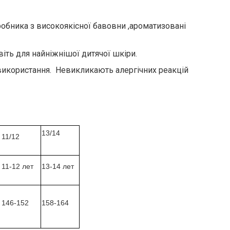
иробника з високоякісної бавовни ,ароматизовані
іть для найніжнішої дитячої шкіри.
використання. Невикликають алергічних реакцій
13/14
11/12
11-12 лет
13-14 лет
146-152
158-164