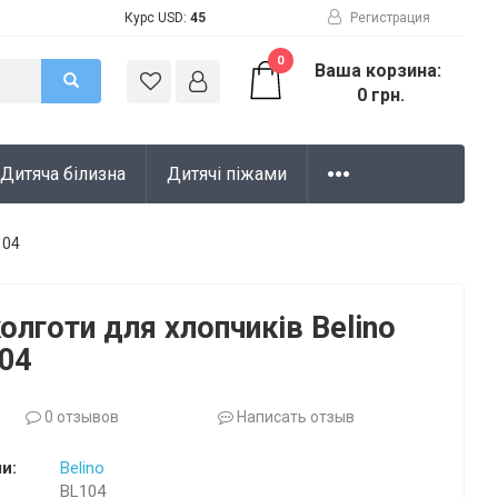
Курс USD:
45
Регистрация
0
Ваша корзина:
0 грн.
Дитяча білизна
Дитячі піжами
104
олготи для хлопчиків Belino
104
0 отзывов
Написать отзыв
и:
Belino
BL104