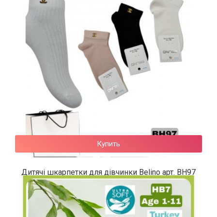
62 грн.
Купить
Дитячі шкарпетки для дівчинки Belino арт. BН97
64 грн.