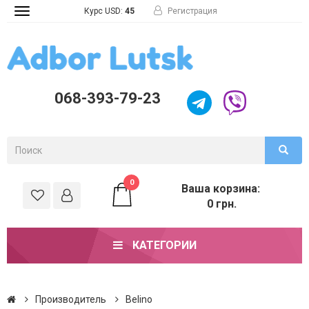
Курс USD:
45
Регистрация
Toggle
navigation
068-393-79-23
0
Ваша корзина:
0 грн.
КАТЕГОРИИ
Производитель
Belino