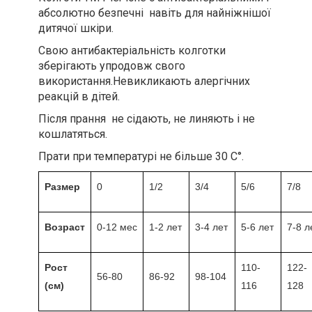
абсолютно безпечні навіть для найніжнішої
дитячої шкіри.
Свою антибактеріальність колготки
зберігають упродовж свого
використання.Невикликають алергічних
реакцій в дітей.
Після прання не сідають, не линяють і не
кошлатяться.
Прати при температурі не більше 30 С°.
Размер
0
1/2
3/4
5/6
7/8
Возраст
0-12 мес
1-2 лет
3-4 лет
5-6 лет
7-8 л
Рост
110-
122-
56-80
86-92
98-104
(см)
116
128