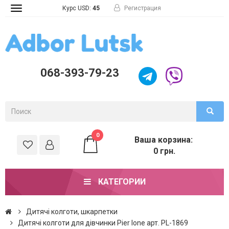
Курс USD:
45
Регистрация
Toggle
navigation
068-393-79-23
0
Ваша корзина:
0 грн.
КАТЕГОРИИ
Дитячі колготи, шкарпетки
Дитячі колготи для дівчинки Pier lone арт. PL-1869