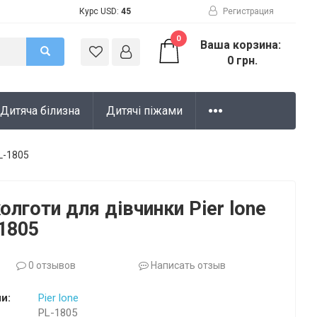
Курс USD:
45
Регистрация
0
Ваша корзина:
0 грн.
Дитяча білизна
Дитячі піжами
PL-1805
олготи для дівчинки Pier lone
-1805
0 отзывов
Написать отзыв
и:
Pier lone
PL-1805