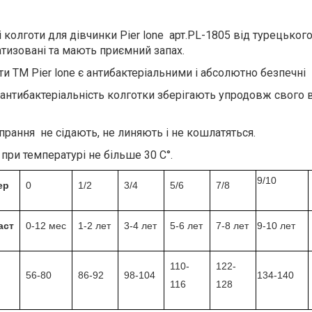
і колготи для дівчинки Pier lone арт.PL-1805 від турецько
атизовані та мають приємний запах.
и ТМ Pier lone є антибактеріальними і абсолютно безпечні 
антибактеріальність колготки зберігають упродовж свого 
прання не сідають, не линяють і не кошлатяться.
при температурі не більше 30 С°.
9/10
ер
0
1/2
3/4
5/6
7/8
аст
0-12 мес
1-2 лет
3-4 лет
5-6 лет
7-8 лет
9-10 лет
110-
122-
56-80
86-92
98-104
134-140
116
128