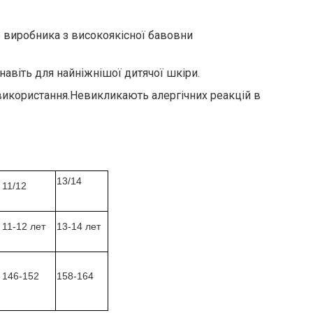
го виробника з високоякісної бавовни
навіть для найніжнішої дитячої шкіри.
використання.Невикликають алергічних реакцій в
13/14
11/12
11-12 лет
13-14 лет
146-152
158-164