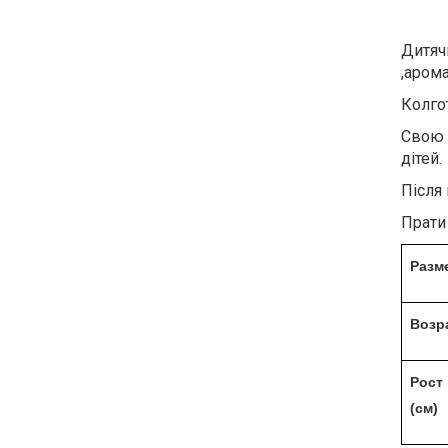
Дитяч
,аром
Колгот
Свою 
дітей.
Після 
Прати 
Разм
Возр
Рост
(см)