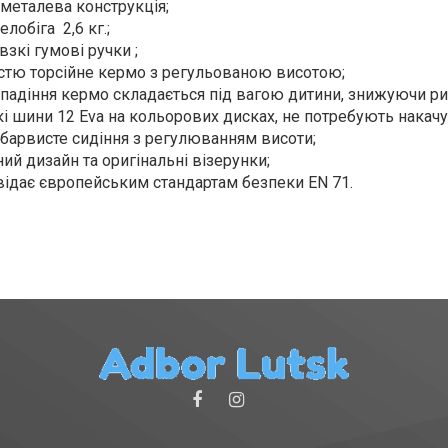
 металева конструкція;
елобіга 2,6 кг.
;
зкі гумові ручки ;
стю торсійне кермо з регульованою висотою;
і падіння кермо складається під вагою дитини, знижуючи р
і шини 12 Eva на кольорових дисках, не потребують накачув
 барвисте сидіння з регулюванням висоти;
ий дизайн та оригінальні візерунки;
відає європейським стандартам безпеки EN 71.