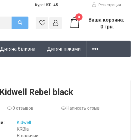
Курс USD:
45
Регистрация
0
Ваша корзина:
0 грн.
Дитяча білизна
Дитячі піжами
Kidwell Rebel black
0 отзывов
Написать отзыв
и:
Kidwell
KRBla
В наличии