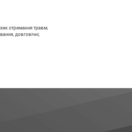
изик отримання травм;
ання, довговічні;