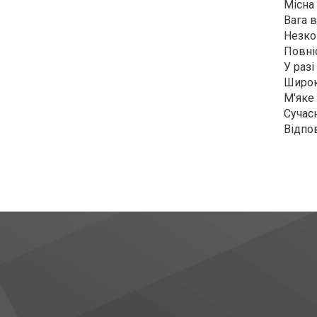
Місна
Вага в
Незков
Повні
У раз
Широк
М'яке
Сучасн
Відпо