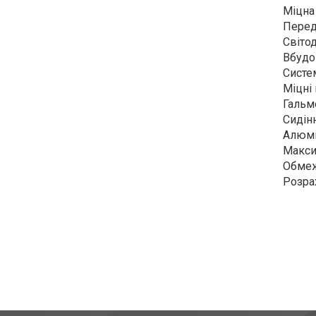
Міцна 
Перед
Світод
Вбудо
Систе
Міцні
Гальм
Сидін
Алюмі
Макси
Обмеж
Розра