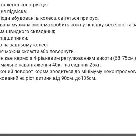
та легка конструкція;
ня підвіска;
іоди вбудовані в колеса, світяться при русі;
вана музична система зробить кожну поїздку веселою та
ма швидкого складання;
 підшипники;
о на задньому колесі;
ня можна скласти або повернути ;
нієве кермо з 4-рівневим регулюванням висоти (68-75см.)
мальне навантаження 40кг. на сидіння 25кг.;
ений поворот керма зводиться до мінімуму неконтрольова
хований на ріст дитини від 90см. до135см.