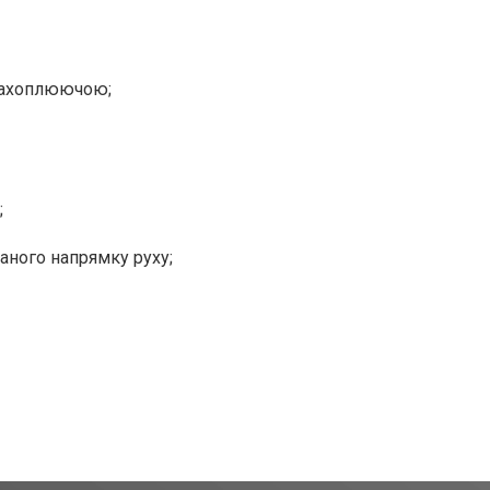
 захоплюючою;
;
ного напрямку руху;