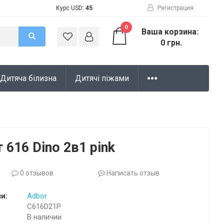
Курс USD:
45
Регистрация
0
Ваша корзина:
0 грн.
Дитяча білизна
Дитячі піжами
 616 Dino 2в1 pink
0 отзывов
Написать отзыв
и:
Adbor
C616D21P
В наличии