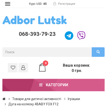
Курс USD:
45
Регистрация
Toggle
navigation
068-393-79-23
0
Ваша корзина:
0 грн.
КАТЕГОРИИ
Товари для дитячої активності
Іграшки
Дуга на коляску 4BABY FOX F12