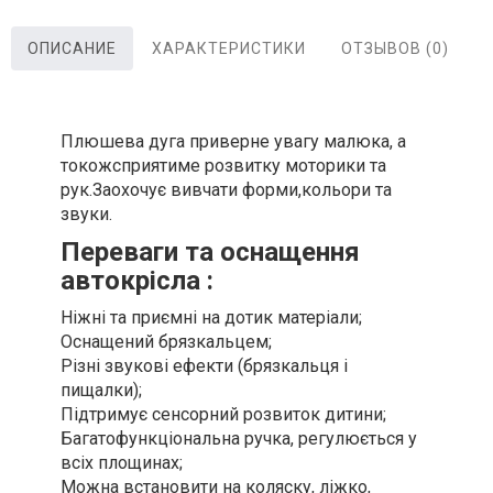
ОПИСАНИЕ
ХАРАКТЕРИСТИКИ
ОТЗЫВОВ (0)
Плюшева дуга приверне увагу малюка, а
токожсприятиме розвитку моторики та
рук.Заохочує вивчати форми,кольори та
звуки.
Переваги та оснащення
автокрісла :
Ніжні та приємні на дотик матеріали;
Оснащений брязкальцем;
Різні звукові ефекти (брязкальця і
пищалки);
Підтримує сенсорний розвиток дитини;
Багатофункціональна ручка, регулюється у
всіх площинах;
Можна встановити на коляску, ліжко,