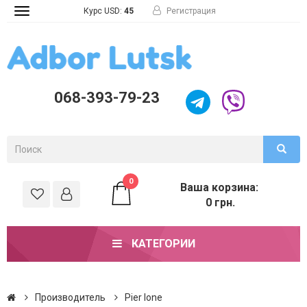
Курс USD:
45
Регистрация
Toggle
navigation
068-393-79-23
0
Ваша корзина:
0 грн.
КАТЕГОРИИ
Производитель
Pier lone