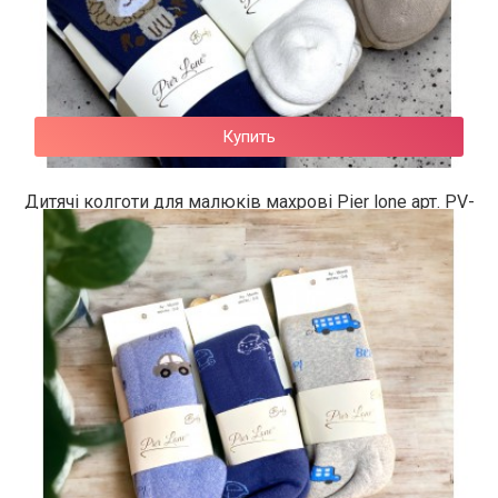
Купить
Дитячі колготи для малюків махрові Pier lone арт. PV-
492
188 грн.