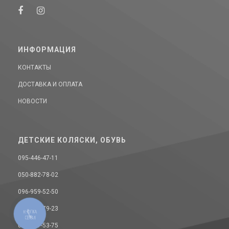
ИНФОРМАЦИЯ
КОНТАКТЫ
ДОСТАВКА И ОПЛАТА
НОВОСТИ
ДЕТСКИЕ КОЛЯСКИ, ОБУВЬ
095-446-47-11
050-882-78-02
096-959-52-50
068-393-79-23
КНОПКА
СВЯЗИ
093-157-53-75