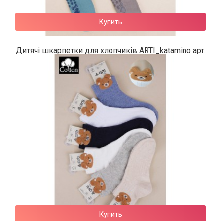
Купить
Дитячі шкарпетки для хлопчиків ARTI_katamino арт.
k20321
74 грн.
Купить