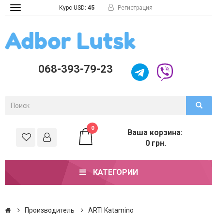
Курс USD:
45
Регистрация
Toggle
navigation
068-393-79-23
0
Ваша корзина:
0 грн.
КАТЕГОРИИ
Производитель
ARTI Katamino