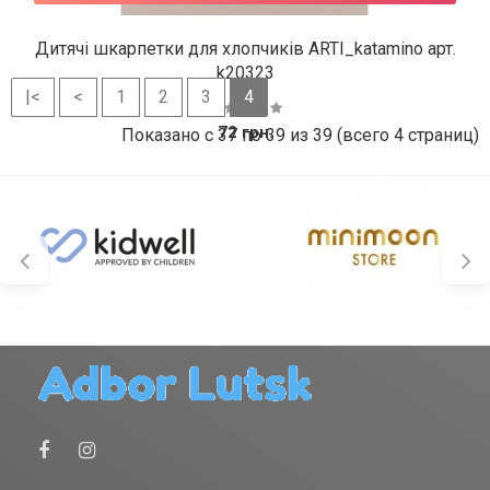
Дитячі шкарпетки для хлопчиків ARTI_katamino арт.
k20323
|<
<
1
2
3
4
72 грн.
Показано с 37 по 39 из 39 (всего 4 страниц)