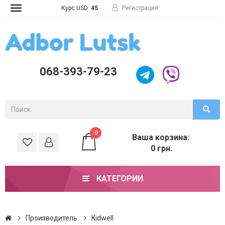
Курс USD:
45
Регистрация
Toggle
navigation
068-393-79-23
0
Ваша корзина:
0 грн.
КАТЕГОРИИ
Производитель
Kidwell