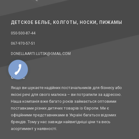
ДЕТСКОЕ БЕЛЬЕ, КОЛГОТЫ, НОСКИ, ПИЖАМЫ
050-500-87-44
067-970-57-51
DONELLAARTI.LUTSK@GMAIL.COM
O НАС
Якщо ви шукаєте надійних постачальників для бізнесу або
якісні речі для свого малюка – ви потрапили за адресою.
Наша компанія вже багато років займається оптовими
поставками різних дитячих товарів із Європи. Ми є
офіційними представниками в Україні багатьох відомих
брендів. Тому у нас завжди найвигідніші ціни та весь
асортимент у наявності.