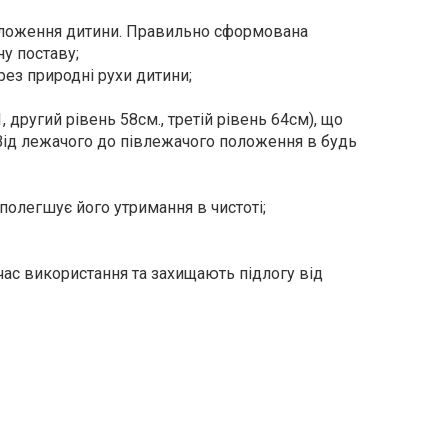
оложення дитини. Правильно сформована
ну поставу;
рез природні рухи дитини;
другий рівень 58см., третій рівень 64см), що
 Від лежачого до півлежачого положення в будь
полегшує його утримання в чистоті;
ас використання та захищають підлогу від