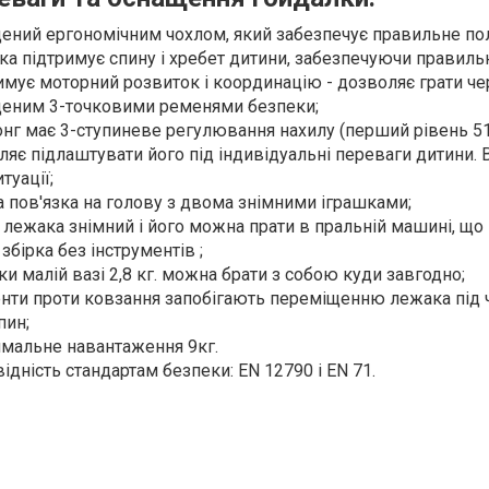
ений ергономічним чохлом, який забезпечує правильне п
ка підтримує спину і хребет дитини, забезпечуючи правиль
имує моторний розвиток і координацію - дозволяє грати че
еним 3-точковими ременями безпеки;
нг має 3-ступиневе регулювання нахилу (перший рівень 51, 
ляє підлаштувати його під індивідуальні переваги дитини.
итуації;
а пов'язка на голову з двома знімними іграшками
;
 лежака знімний і його можна прати в пральній машині, що 
збірка без інструментів ;
и малій вазі 2,8 кг. можна брати з собою куди завгодно;
нти проти ковзання запобігають переміщенню лежака під ч
пин;
мальне навантаження 9кг.
ідність стандартам безпеки: EN 12790 і EN 71.