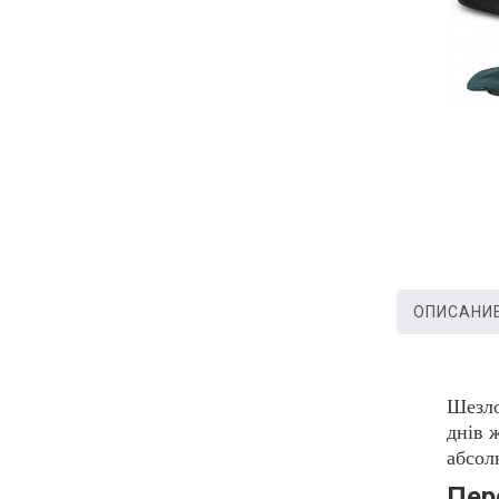
ОПИСАНИ
Шезло
днів 
абсол
Пер