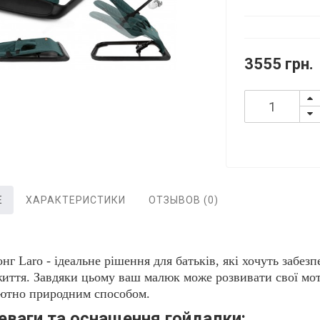
3555 грн.
Е
ХАРАКТЕРИСТИКИ
ОТЗЫВОВ (0)
нг Laro - ідеальне рішення для батьків, які хочуть забез
життя. Завдяки цьому ваш малюк може розвивати свої мот
ютно природним способом.
еваги та оснащення гойдалки: