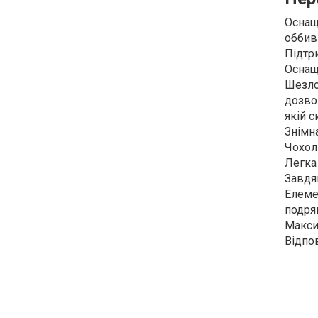
Оснащ
оббив
Підтр
Оснащ
Шезло
дозво
якій с
Знімн
Чохол
Легка 
Завдяк
Елеме
подря
Макси
Відпов