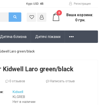
Курс USD:
45
Регистрация
0
Ваша корзина:
0 грн.
Дитяча білизна
Дитячі піжами
idwell Laro green/black
Kidwell Laro green/black
0 отзывов
Написать отзыв
и:
Kidwell
KLGREB
Нет в наличии