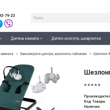
93-79-23
Дитяча кімната
Дитячі колготи, шкарпетки
 кімната
Заколисуючі центри, шезлонги, гойлалки
Шезлонг K
Шезлонг 
Производител
Код Товара:
Наличие: