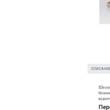
ОПИСАНИ
Шезло
безпе
відпо
Пер