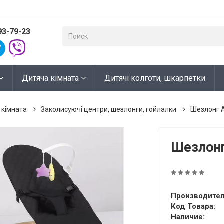
93-79-23
Дитяча кімната
Дитячі колготи, шкарпетки
 кімната
Заколисуючі центри, шезлонги, гойлалки
Шезлонг A
Шезлонг
Производител
Код Товара:
Наличие: