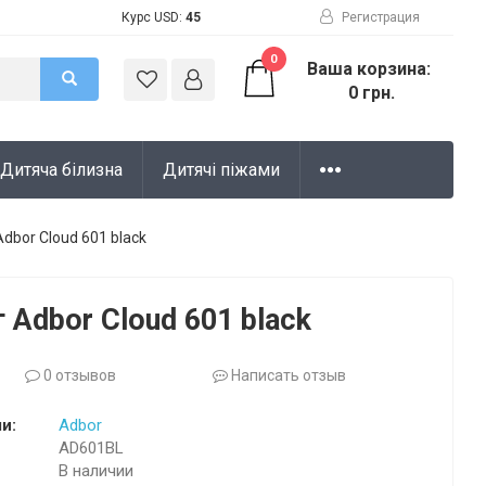
Курс USD:
45
Регистрация
0
Ваша корзина:
0 грн.
Дитяча білизна
Дитячі піжами
dbor Cloud 601 black
 Adbor Cloud 601 black
0 отзывов
Написать отзыв
и:
Adbor
AD601BL
В наличии