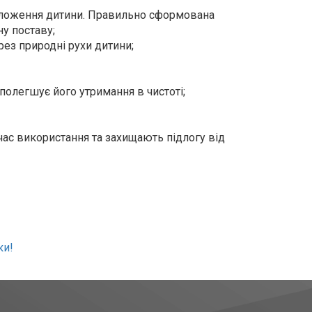
оложення дитини. Правильно сформована
ну поставу;
рез природні рухи дитини;
полегшує його утримання в чистоті;
ас використання та захищають підлогу від
ки!