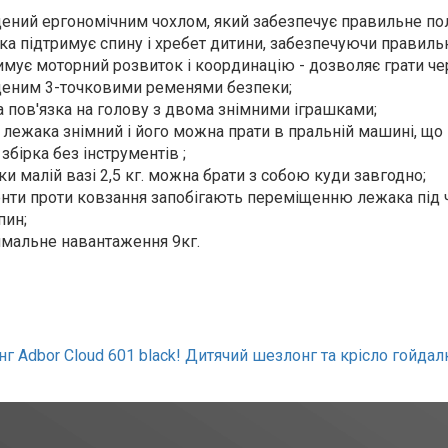
ений ергономічним чохлом, який забезпечує правильне п
ка підтримує спину і хребет дитини, забезпечуючи правиль
имує моторний розвиток і координацію - дозволяє грати че
еним 3-точковими ременями безпеки;
а пов'язка на голову з двома знімними іграшками
;
 лежака знімний і його можна прати в пральній машині, що 
збірка без інструментів ;
и малій вазі 2,5 кг. можна брати з собою куди завгодно;
нти проти ковзання запобігають переміщенню лежака під ч
пин;
мальне навантаження 9кг.
г Adbor Cloud 601 black! Дитячий шезлонг та крісло гойдал