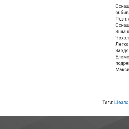
Оснащ
оббив
Підтр
Оснащ
Знімн
Чохол
Легка 
Завдяк
Елеме
подря
Макси
Теги:
Шезлон