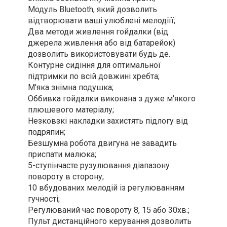
Модуль Bluetooth, який дозволить
відтворювати ваші улюблені мелодіїї;
Два методи живлення гойдалки (від
джерела живлення або від батарейок)
дозволить використовувати будь де.
Контурне сидіння для оптимальної
підтримки по всій довжині хребта;
М'яка знімна подушка;
Оббивка гойдалки виконана з дуже м'якого
плюшевого матеріалу;
Незковзкі накладки захистять підлогу від
подряпин;
Безшумна робота двигуна не завадить
приспати малюка;
5-ступінчасте рузулювання діапазону
повороту в сторону;
10 вбудованих мелодій із регулюванням
гучності;
Регулюваний час повороту 8, 15 або 30хв.
;
Пульт дистанційного керування дозволить