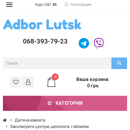
Курс USD:
45
Регистрация
Toggle
navigation
068-393-79-23
0
Ваша корзина:
0 грн.
КАТЕГОРИИ
Дитяча кімната
Заколисуючі центри, шезлонги, гойлалки