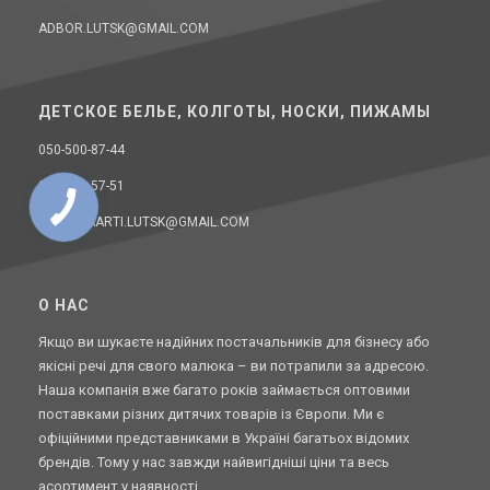
ADBOR.LUTSK@GMAIL.COM
ДЕТСКОЕ БЕЛЬЕ, КОЛГОТЫ, НОСКИ, ПИЖАМЫ
050-500-87-44
067-970-57-51
DONELLAARTI.LUTSK@GMAIL.COM
O НАС
Якщо ви шукаєте надійних постачальників для бізнесу або
якісні речі для свого малюка – ви потрапили за адресою.
Наша компанія вже багато років займається оптовими
поставками різних дитячих товарів із Європи. Ми є
офіційними представниками в Україні багатьох відомих
брендів. Тому у нас завжди найвигідніші ціни та весь
асортимент у наявності.