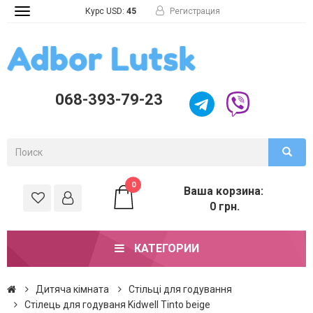
Курс USD:
45
Регистрация
Toggle
navigation
068-393-79-23
0
Ваша корзина:
0 грн.
КАТЕГОРИИ
Дитяча кімната
Стільці для годування
Стілець для годуваня Kidwell Tinto beige