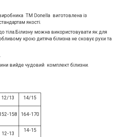
 виробника ТМ Donella виготовлена із
тандартам якості.
 до тіла.Білизну можна використовувати як для
собливому крою дитяча білизна не сковує рухи та
.
тини вийде чудовий комплект білизни.
12/13
14/15
152-158
164-170
14-15
12-13