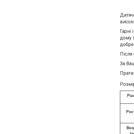
Дитяч
висок
Гарні 
дому 
добре
Після 
За Ва
Прати
Розмір
Ра
Рос
Воз
(л