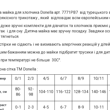
а майка для хлопчика Donella арт. 7771PB7 від турецького
оякісного трикотажу , який відповідає всім європейським с
і дуже зручні комплекти для дівчаток та хлопчиків приємні
так і для сну. Дитяча майка має зручну посадку. Завдяки о
 тягнеться.
стірки не сідають і не визивають алергічних реакцій у дітей
шим бажанням можна до майки підібратит трусики і для ди
 при температурі не більше 30С°.
на сітка ТМ Donella :
0/1
2/3
4/5
6/7
8/9
10/11
змер
80-
92-
104-110
116-122
128-134
140-146
т, см
86
98
раст
0-1
2-3
4-5
6-7
8-9
10-11
ет)