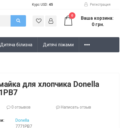
Курс USD:
45
Регистрация
0
Ваша корзина:
0 грн.
Дитяча білизна
Дитячі піжами
майка для хлопчика Donella
71PB7
0 отзывов
Написать отзыв
и:
Donella
7771PB7