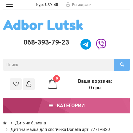
Курс USD:
45
Регистрация
Toggle
navigation
068-393-79-23
0
Ваша корзина:
0 грн.
КАТЕГОРИИ
Дитяча білизна
Дитяча майка для хлопчика Donella арт. 7771PB20