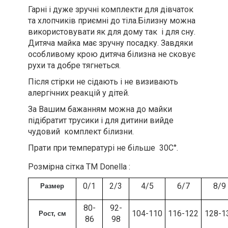
Гарні і дуже зручні комплекти для дівчаток
та хлопчиків приємні до тіла.Білизну можна
використовувати як для дому так і для сну.
Дитяча майка має зручну посадку. Завдяки
особливому крою дитяча білизна не сковує
рухи та добре тягнеться.
Після стірки не сідають і не визивають
алергічних реакцій у дітей.
За Вашим бажанням можна до майки
підібратит трусики і для дитини вийде
чудовий комплект білизни.
Прати при температурі не більше 30С°.
Розмірна сітка ТМ Donella :
0/1
2/3
4/5
6/7
8/9
Размер
80-
92-
104-110
116-122
128-1
Рост, см
86
98