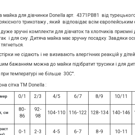
а майка для дівчинки Donella арт. 4371PB81 від турецьког
оякісного трикотажу , який відповідає всім європейським с
і дуже зручні комплекти для дівчаток та хлопчиків приємні
так і для сну. Дитяча майка має зручну посадку. Завдяки о
 тягнеться.
стірки не сідають і не визивають алергічних реакцій у дітей
шим бажанням можна до майки підібратит трусики і для ди
 при температурі не більше 30С°.
на сітка ТМ Donella :
0/1
2/3
4/5
6/7
8/9
10/11
змер
80-
92-
104-110
116-122
128-134
140-146
т, см
86
98
раст
0-1
2-3
4-5
6-7
8-9
10-11
ет)