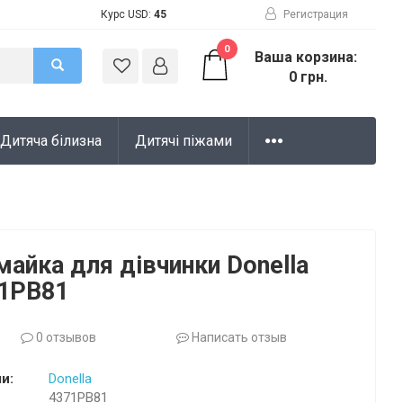
Курс USD:
45
Регистрация
0
Ваша корзина:
0 грн.
Дитяча білизна
Дитячі піжами
майка для дівчинки Donella
71PB81
0 отзывов
Написать отзыв
и:
Donella
4371PB81