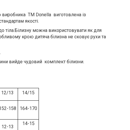
о виробника ТМ Donella виготовлена із
тандартам якості.
 до тіла.Білизну можна використовувати як для
собливому крою дитяча білизна не сковує рухи та
.
тини вийде чудовий комплект білизни.
12/13
14/15
152-158
164-170
14-15
12-13