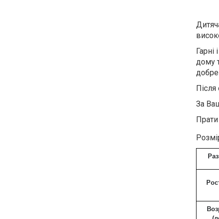
Дитяч
висок
Гарні 
дому 
добре
Після 
За Ва
Прати
Розмір
Ра
Рос
Воз
(л