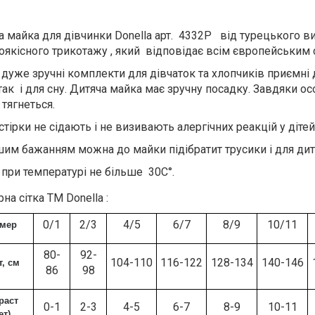
а майка для дівчинки Donella арт. 4332P від турецького 
оякісного трикотажу , який відповідає всім європейським с
і дуже зручні комплекти для дівчаток та хлопчиків приємні
так і для сну. Дитяча майка має зручну посадку. Завдяки о
 тягнеться.
стірки не сідають і не визивають алергічних реакцій у дітей
шим бажанням можна до майки підібратит трусики і для ди
 при температурі не більше 30С°.
на сітка ТМ Donella :
0/1
2/3
4/5
6/7
8/9
10/11
змер
80-
92-
104-110
116-122
128-134
140-146
т, см
86
98
раст
0-1
2-3
4-5
6-7
8-9
10-11
ет)