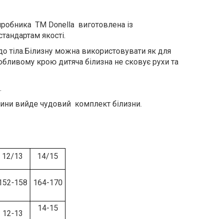
виробника ТМ Donella виготовлена із
тандартам якості.
 до тіла.Білизну можна використовувати як для
собливому крою дитяча білизна не сковує рухи та
.
тини вийде чудовий комплект білизни.
12/13
14/15
152-158
164-170
14-15
12-13