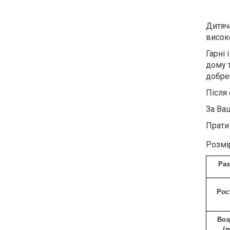
Дитяч
висок
Гарні 
дому 
добре
Після 
За Ва
Прати
Розмір
Ра
Рос
Воз
(л