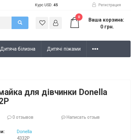
Курс USD:
45
Регистрация
0
Ваша корзина:
0 грн.
Дитяча білизна
Дитячі піжами
майка для дівчинки Donella
32P
0 отзывов
Написать отзыв
и:
Donella
4332P