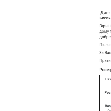
Дитяч
висок
Гарні 
дому 
добре
Після 
За Ва
Прати
Розмір
Ра
Рос
Воз
(л