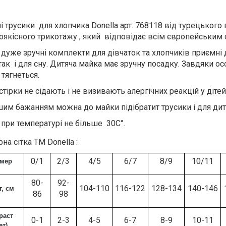
і трусики для хлопчика Donella арт. 768118 від турецьког
оякісного трикотажу , який відповідає всім європейським с
і дуже зручні комплекти для дівчаток та хлопчиків приємні
так і для сну. Дитяча майка має зручну посадку. Завдяки о
 тягнеться.
стірки не сідають і не визивають алергічних реакцій у дітей
шим бажанням можна до майки підібратит трусики і для ди
 при температурі не більше 30С°.
на сітка ТМ Donella :
0/1
2/3
4/5
6/7
8/9
10/11
змер
80-
92-
104-110
116-122
128-134
140-146
т, см
86
98
раст
0-1
2-3
4-5
6-7
8-9
10-11
ет)