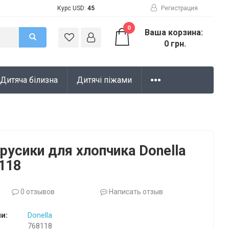
Курс USD:
45
Регистрация
0
Ваша корзина:
0 грн.
Дитяча білизна
Дитячі піжами
трусики для хлопчика Donella
8118
0 отзывов
Написать отзыв
и:
Donella
768118