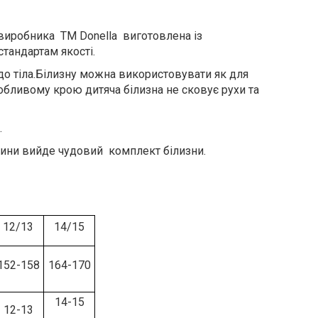
о виробника ТМ Donella виготовлена із
тандартам якості.
 до тіла.Білизну можна використовувати як для
собливому крою дитяча білизна не сковує рухи та
.
тини вийде чудовий комплект білизни.
12/13
14/15
152-158
164-170
14-15
12-13