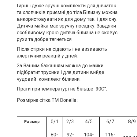
Гарні і дуже зручні комплекти для дівчаток
та хлопчиків приємні до тіла.Білизну можна
використовувати як для дому так і для сну.
Дитяча майка має зручну посадку. Завдяки
особливому крою дитяча білизна не сковує
рухи та добре тягнеться.
Після стірки не сідають і не визивають
алергічних реакцій у дітей.
За Вашим бажанням можна до майки
підібратит трусики і для дитини вийде
чудовий комплект білизни.
Прати при температурі не більше 30С°.
Розмірна сітка ТМ Donella :
0/1
2/3
4/5
6/7
8/9
Размер
80-
92-
104-
116-