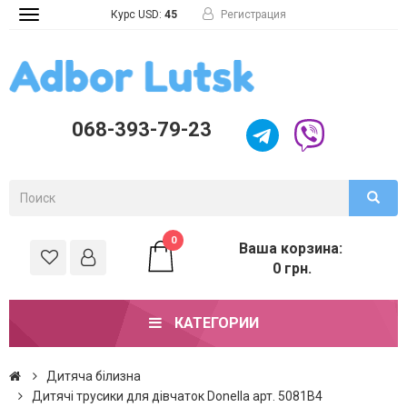
Курс USD:
45
Регистрация
Toggle
navigation
068-393-79-23
0
Ваша корзина:
0 грн.
КАТЕГОРИИ
Дитяча білизна
Дитячі трусики для дівчаток Donella арт. 5081B4