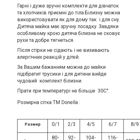
Гарні і дуже зручні комплекти для дівчаток
та хлопчиків приємні до тіла.Білизну можна
використовувати як для дому так і для сну.
Дитяча майка має зручну посадку. Завдяки
особливому крою дитяча білизна не сковує
рухи та добре тягнеться.
Після стірки не сідають і не визивають
алергічних реакцій у дітей.
За Вашим бажанням можна до майки
підібратит трусики і для дитини вийде
чудовий комплект білизни.
Прати при температурі не більше 30С°.
Розмірна сітка ТМ Donella :
0/1
2/3
4/5
6/7
8/9
Размер
80-
92-
104-
116-