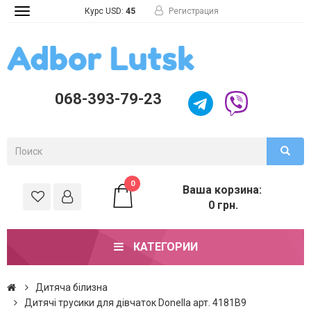
Курс USD:
45
Регистрация
Toggle
navigation
068-393-79-23
0
Ваша корзина:
0 грн.
КАТЕГОРИИ
Дитяча білизна
Дитячі трусики для дівчаток Donella арт. 4181B9