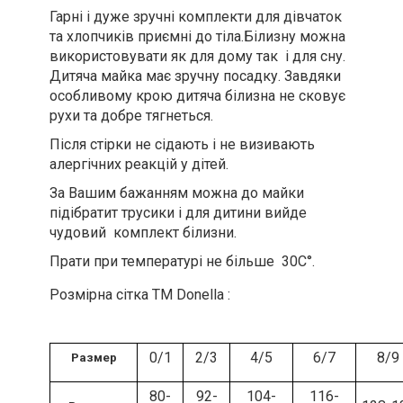
Гарні і дуже зручні комплекти для дівчаток
та хлопчиків приємні до тіла.Білизну можна
використовувати як для дому так і для сну.
Дитяча майка має зручну посадку. Завдяки
особливому крою дитяча білизна не сковує
рухи та добре тягнеться.
Після стірки не сідають і не визивають
алергічних реакцій у дітей.
За Вашим бажанням можна до майки
підібратит трусики і для дитини вийде
чудовий комплект білизни.
Прати при температурі не більше 30С°.
Розмірна сітка ТМ Donella :
0/1
2/3
4/5
6/7
8/9
Размер
80-
92-
104-
116-