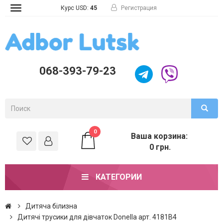
Курс USD:
45
Регистрация
Toggle
navigation
068-393-79-23
0
Ваша корзина:
0 грн.
КАТЕГОРИИ
Дитяча білизна
Дитячі трусики для дівчаток Donella арт. 4181B4