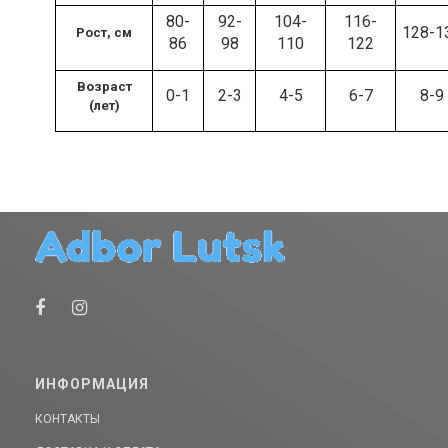
80-
92-
104-
116-
128-1
Рост, см
86
98
110
122
Возраст
0-1
2-3
4-5
6-7
8-9
(лет)
ИНФОРМАЦИЯ
КОНТАКТЫ