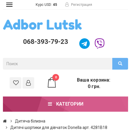
Курс USD:
45
Регистрация
Toggle
navigation
068-393-79-23
0
Ваша корзина:
0 грн.
КАТЕГОРИИ
Дитяча білизна
Дитячі шортики для дівчаток Donella арт. 4281B18