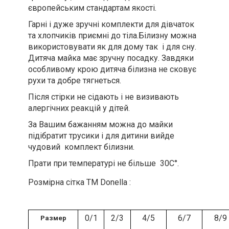
європейським стандартам якості.
Гарні і дуже зручні комплекти для дівчаток
та хлопчиків приємні до тіла.Білизну можна
використовувати як для дому так і для сну.
Дитяча майка має зручну посадку. Завдяки
особливому крою дитяча білизна не сковує
рухи та добре тягнеться.
Після стірки не сідають і не визивають
алергічних реакцій у дітей.
За Вашим бажанням можна до майки
підібратит трусики і для дитини вийде
чудовий комплект білизни.
Прати при температурі не більше 30С°.
Розмірна сітка ТМ Donella :
0/1
2/3
4/5
6/7
8/9
Размер