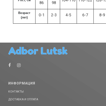
104-110
116-122
128-1
Рост, см
86
98
Возраст
0-1
2-3
4-5
6-7
8-9
(лет)
ИНФОРМАЦИЯ
КОНТАКТЫ
ДОСТАВКА И ОПЛАТА