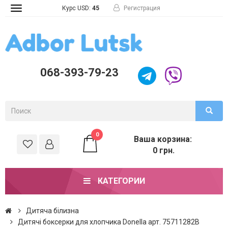
Курс USD:
45
Регистрация
Toggle
navigation
068-393-79-23
0
Ваша корзина:
0 грн.
КАТЕГОРИИ
Дитяча білизна
Дитячі боксерки для хлопчика Donella арт. 75711282B