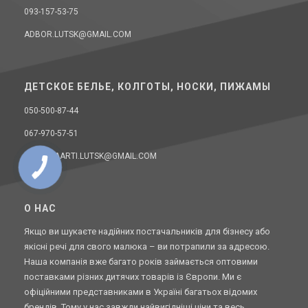
093-157-53-75
ADBOR.LUTSK@GMAIL.COM
ДЕТСКОЕ БЕЛЬЕ, КОЛГОТЫ, НОСКИ, ПИЖАМЫ
050-500-87-44
067-970-57-51
DONELLAARTI.LUTSK@GMAIL.COM
O НАС
Якщо ви шукаєте надійних постачальників для бізнесу або
якісні речі для свого малюка – ви потрапили за адресою.
Наша компанія вже багато років займається оптовими
поставками різних дитячих товарів із Європи. Ми є
офіційними представниками в Україні багатьох відомих
брендів. Тому у нас завжди найвигідніші ціни та весь