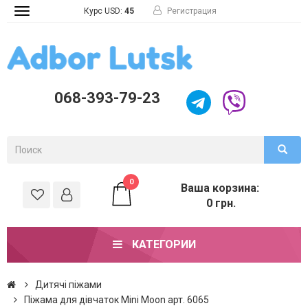
Курс USD:
45
Регистрация
Toggle
navigation
068-393-79-23
0
Ваша корзина:
0 грн.
КАТЕГОРИИ
Дитячі піжами
Піжама для дівчаток Mini Moon арт. 6065