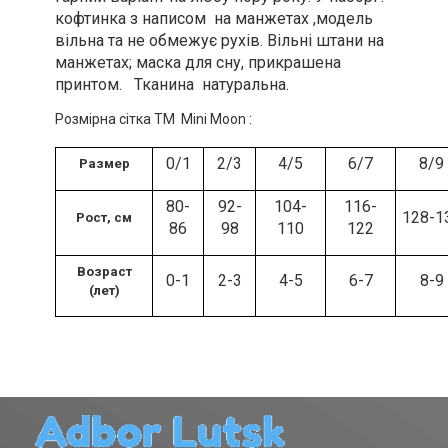
кофтинка з написом на манжетах ,модель
вільна та не обмежує рухів. Вільні штани на
манжетах; маска для сну, прикрашена
принтом. Тканина натуральна.
Розмірна сітка ТМ Mini Moon :
0/1
2/3
4/5
6/7
8/9
Размер
80-
92-
104-
116-
128-1
Рост, см
86
98
110
122
Возраст
0-1
2-3
4-5
6-7
8-9
(лет)