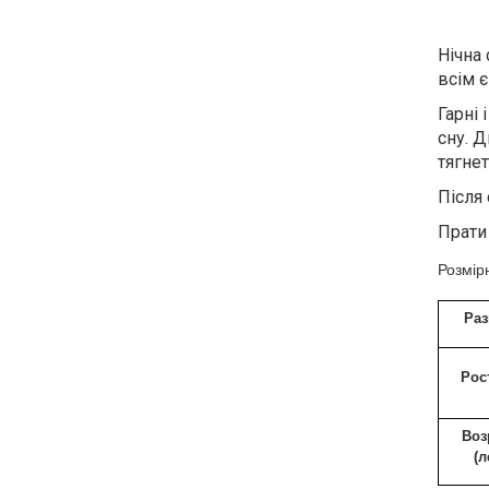
Нічна
всім 
Гарні
сну. 
тягне
Після 
Прати 
Розмірн
Ра
Рос
Воз
(л