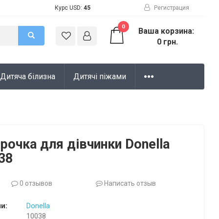
Курс USD:
45
Регистрация
0
Ваша корзина:
0 грн.
Дитяча білизна
Дитячі піжами
орочка для дівчинки Donella
38
0 отзывов
Написать отзыв
и:
Donella
10038