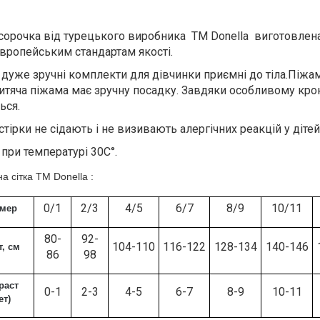
 сорочка від турецького виробника ТМ Donella виготовлена
європейським стандартам якості.
 і дуже зручні комплекти для дівчинки приємні до тіла.Піж
Дитяча піжама має зручну посадку. Завдяки особливому кро
ться.
стірки не сідають і не визивають алергічних реакцій у дітей
при температурі 30С°.
а сітка ТМ Donella :
0/1
2/3
4/5
6/7
8/9
10/11
змер
80-
92-
104-110
116-122
128-134
140-146
т, см
86
98
раст
0-1
2-3
4-5
6-7
8-9
10-11
ет)