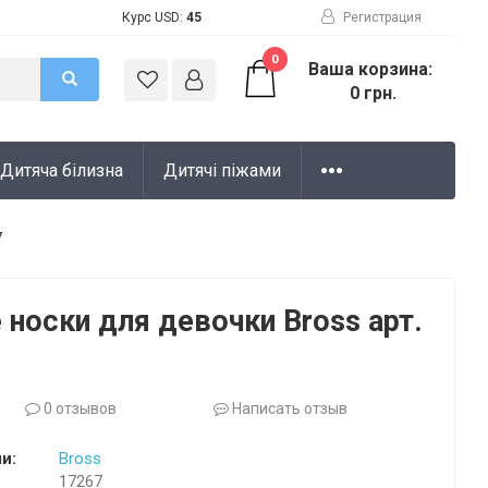
Курс USD:
45
Регистрация
0
Ваша корзина:
0 грн.
Дитяча білизна
Дитячі піжами
7
 носки для девочки Bross арт.
0 отзывов
Написать отзыв
и:
Bross
17267