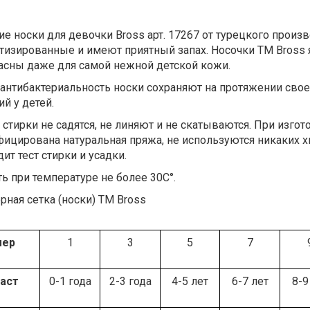
ие носки для девочки Bross арт. 17267 от турецкого произ
тизированные и имеют приятный запах. Носочки ТМ Bross
асны даже для самой нежной детской кожи.
антибактериальность носки сохраняют на протяжении сво
й у детей.
 стирки не садятся, не линяют и не скатываются. При изго
фицирована натуральная пряжа, не используются никаких х
ит тест стирки и усадки.
ть при температуре не более 30С°.
рная сетка (носки) ТМ Bross
мер
1
3
5
7
аст
0-1 года
2-3 года
4-5 лет
6-7 лет
8-9