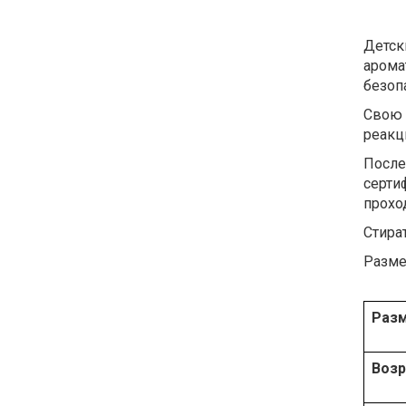
Детск
арома
безоп
Свою 
реакци
После
серти
проход
Стира
Разме
Раз
Возр