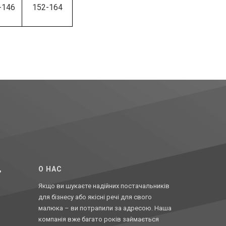
-146
152-164
,
O НАС
Якщо ви шукаєте надійних постачальників
для бізнесу або якісні речі для свого
малюка – ви потрапили за адресою. Наша
компанія вже багато років займається