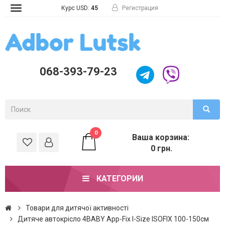
Курс USD:
45
Регистрация
Toggle
navigation
068-393-79-23
0
Ваша корзина:
0 грн.
КАТЕГОРИИ
Товари для дитячої активності
Дитяче автокрісло 4BABY App-Fix I-Size ISOFIX 100-150см