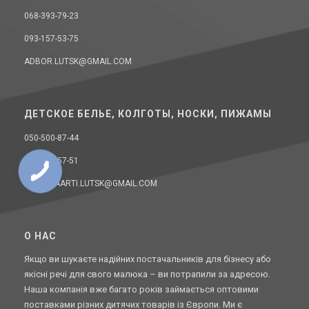
068-393-79-23
093-157-53-75
ADBOR.LUTSK@GMAIL.COM
ДЕТСКОЕ БЕЛЬЕ, КОЛГОТЫ, НОСКИ, ПИЖАМЫ
050-500-87-44
067-970-57-51
DONELLAARTI.LUTSK@GMAIL.COM
O НАС
Якщо ви шукаєте надійних постачальників для бізнесу або
якісні речі для свого малюка – ви потрапили за адресою.
Наша компанія вже багато років займається оптовими
поставками різних дитячих товарів із Європи. Ми є