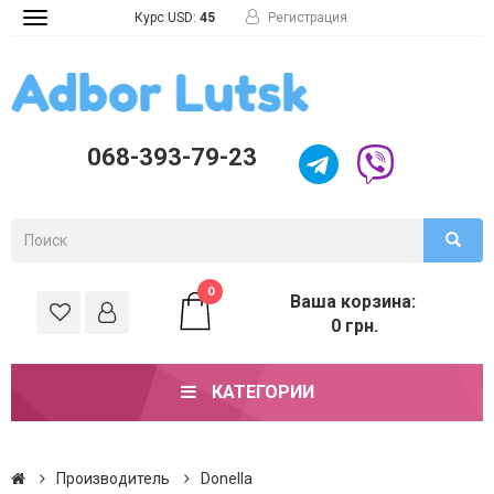
Курс USD:
45
Регистрация
Toggle
navigation
068-393-79-23
0
Ваша корзина:
0 грн.
КАТЕГОРИИ
Производитель
Donella