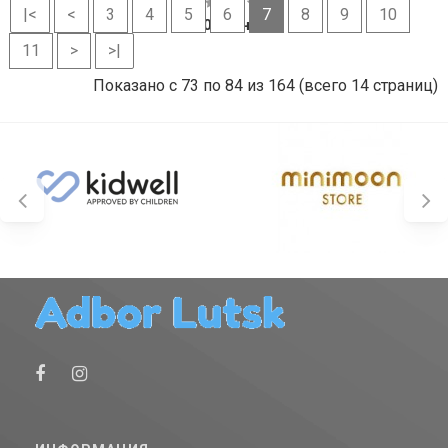
|<
<
3
4
5
6
7
8
9
10
108 грн.
11
>
>|
Показано с 73 по 84 из 164 (всего 14 страниц)